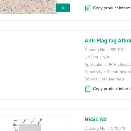
4
Copy product inform
Anti-Flag tag Affin
Catalog No.：
BE1001
UniProt：
N/A
Application：
IP;Purificati
Reactivity：
Recombinant 
Source：
Mouse mAb
Copy product inform
HES1 Ab
Catalog No.：
CY8879