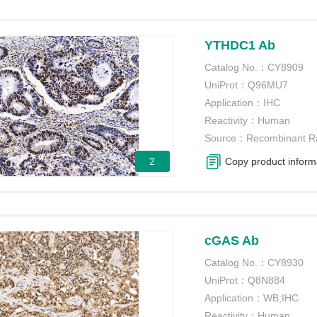
YTHDC1 Ab
Catalog No.：
CY8909
UniProt：
Q96MU7
Application：
IHC
Reactivity：
Human
Source：
Recombinant R
2
Copy product inform
cGAS Ab
Catalog No.：
CY8930
UniProt：
Q8N884
Application：
WB;IHC
Reactivity：
Human