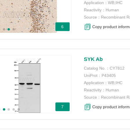
Application：
WB;IHC
Reactivity：
Human
Source：
Recombinant R
6
Copy product inform
SYK Ab
Catalog No.：
CY7812
UniProt：
P43405
Application：
WB;IHC
Reactivity：
Human
Source：
Recombinant R
7
Copy product inform