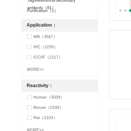
Tag/Reference/Secondary
antibody（81）
Purification（1）
Application：
WB（3567）
IHC（2230）
ICC/IF（2117）
MORE>>
Reactivity：
Human（3509）
Mouse（2248）
Rat（2103）
MORE>>