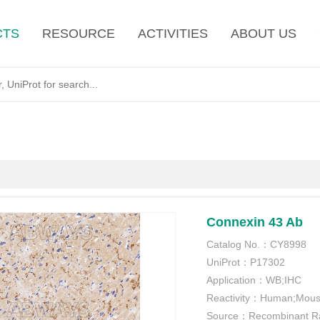
CTS
RESOURCE
ACTIVITIES
ABOUT US
Connexin 43 Ab
Catalog No.：
CY8998
UniProt：
P17302
Application：
WB;IHC
Reactivity：
Human;Mou
Source：
Recombinant R