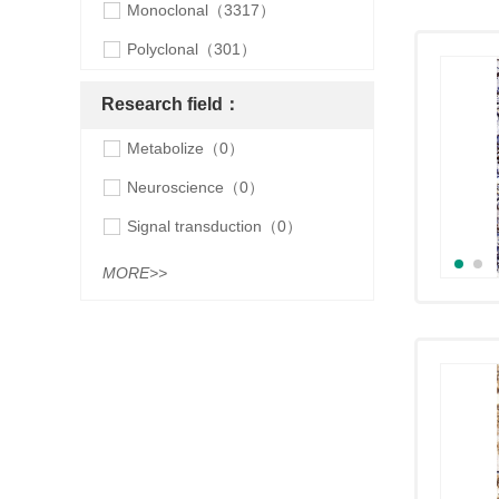
Monoclonal（3317）
Polyclonal（301）
Research field：
Metabolize（0）
Neuroscience（0）
Signal transduction（0）
MORE>>