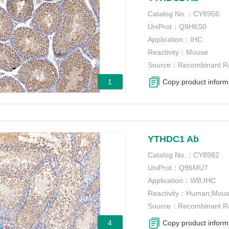
Catalog No.：
CY8956
UniProt：
Q9H6S0
Application：
IHC
Reactivity：
Mouse
Source：
Recombinant R
1
Copy product inform
YTHDC1 Ab
Catalog No.：
CY8982
UniProt：
Q96MU7
Application：
WB;IHC
Reactivity：
Human;Mous
Source：
Recombinant R
4
Copy product inform