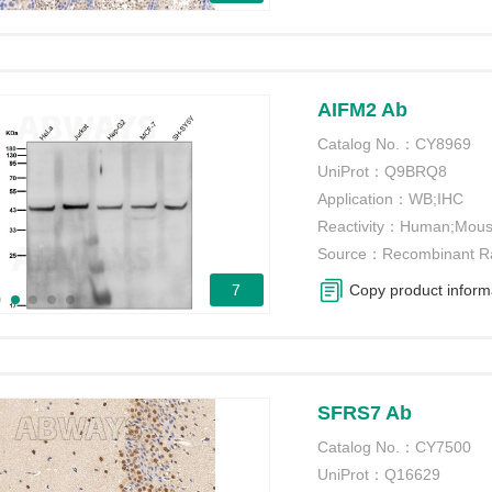
AIFM2 Ab
Catalog No.：
CY8969
UniProt：
Q9BRQ8
Application：
WB;IHC
Reactivity：
Human;Mous
Source：
Recombinant R
7
Copy product inform
SFRS7 Ab
Catalog No.：
CY7500
UniProt：
Q16629