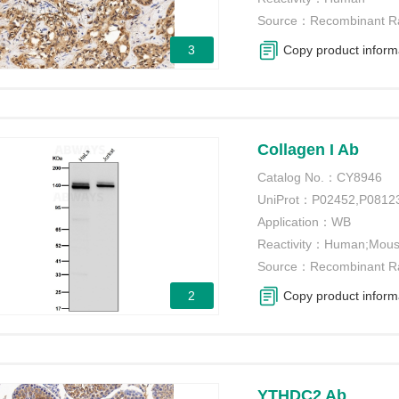
Source：
Recombinant R
3
Copy product inform
Collagen I Ab
Catalog No.：
CY8946
UniProt：
P02452
,
P0812
Application：
WB
Reactivity：
Human;Mou
Source：
Recombinant R
2
Copy product inform
YTHDC2 Ab