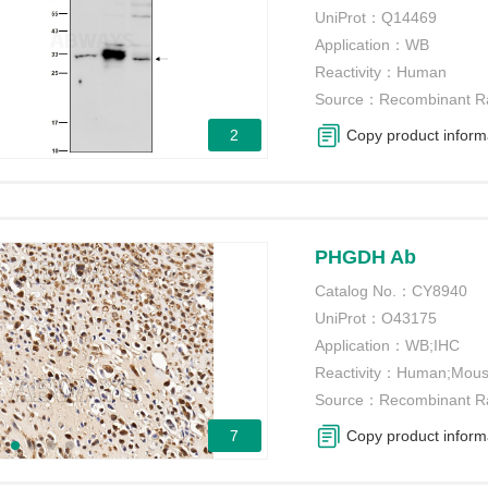
UniProt：
Q14469
Application：
WB
Reactivity：
Human
Source：
Recombinant R
2
Copy product inform
PHGDH Ab
Catalog No.：
CY8940
UniProt：
O43175
Application：
WB;IHC
Reactivity：
Human;Mou
Source：
Recombinant R
7
Copy product inform