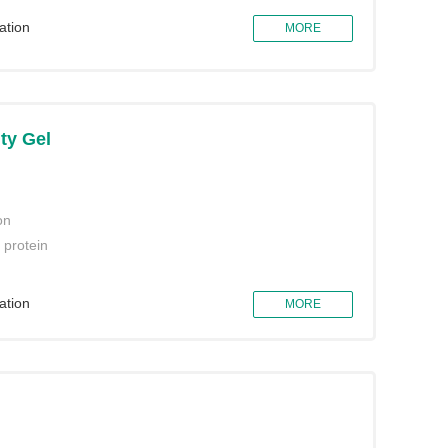
ation
MORE
ity Gel
on
protein
ation
MORE