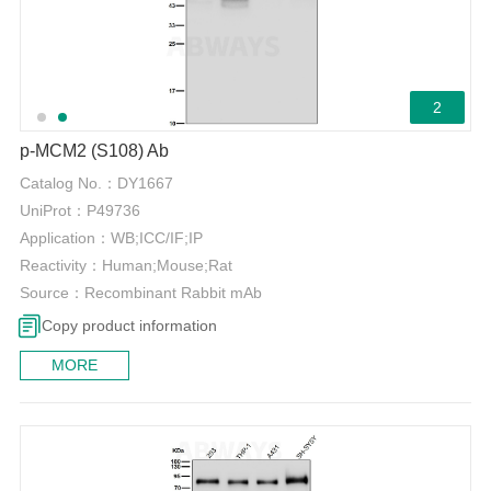
2
p-MCM2 (S108) Ab
Catalog No.：
DY1667
UniProt：
P49736
Application：
WB;ICC/IF;IP
Reactivity：
Human;Mouse;Rat
Source：
Recombinant Rabbit mAb
Copy product information
MORE