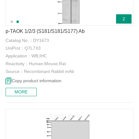
2
p-TAOK 1/2/3 (S181/S181/S177) Ab
Catalog No.：
DY1673
UniProt：
Q7L7X3
Application：
WB;IHC
Reactivity：
Human;Mouse;Rat
Source：
Recombinant Rabbit mAb
Copy product information
MORE