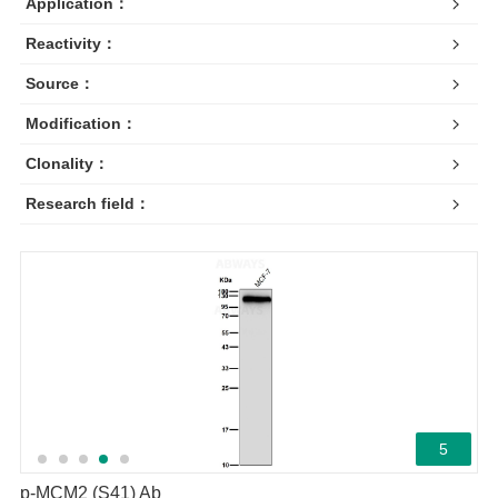
Application：
Reactivity：
Source：
Modification：
Clonality：
Research field：
5
p-MCM2 (S41) Ab