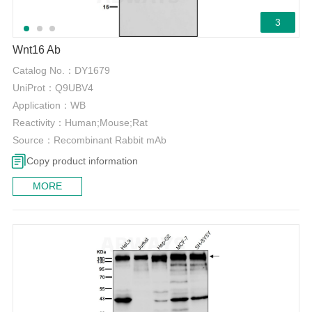
3
Wnt16 Ab
Catalog No.：
DY1679
UniProt：
Q9UBV4
Application：
WB
Reactivity：
Human;Mouse;Rat
Source：
Recombinant Rabbit mAb
Copy product information
MORE