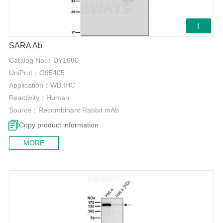
1
SARA Ab
Catalog No.：
DY1680
UniProt：
O95405
Application：
WB;IHC
Reactivity：
Human
Source：
Recombinant Rabbit mAb
Copy product information
MORE