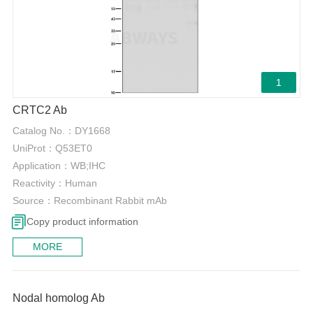
1
CRTC2 Ab
Catalog No.：
DY1668
UniProt：
Q53ET0
Application：
WB;IHC
Reactivity：
Human
Source：
Recombinant Rabbit mAb
Copy product information
MORE
0
Nodal homolog Ab