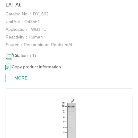
LAT Ab
Catalog No.：
DY1662
UniProt：
O43561
Application：
WB;IHC
Reactivity：
Human
Source：
Recombinant Rabbit mAb
Citation（
)
1
Copy product information
MORE