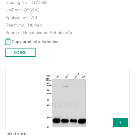
Catalog No.：
DY1669
UniProt：
Q96S42
Application：
WB
Reactivity：
Human
Source：
Recombinant Rabbit mAb
Copy product information
MORE
1
HINT1 Ab