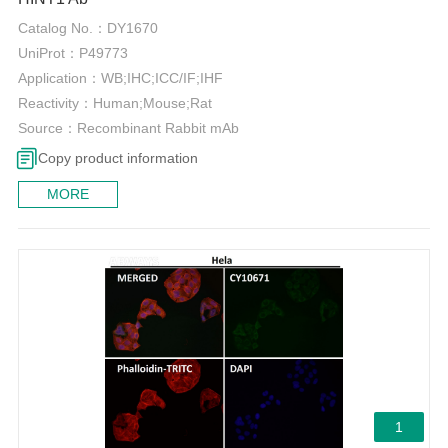
Catalog No.：
DY1670
UniProt：
P49773
Application：
WB;IHC;ICC/IF;IHF
Reactivity：
Human;Mouse;Rat
Source：
Recombinant Rabbit mAb
Copy product information
MORE
1