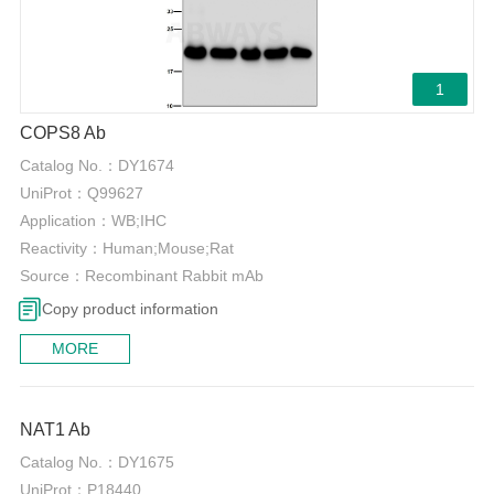
1
COPS8 Ab
Catalog No.：
DY1674
UniProt：
Q99627
Application：
WB;IHC
Reactivity：
Human;Mouse;Rat
Source：
Recombinant Rabbit mAb
Copy product information
MORE
0
NAT1 Ab
Catalog No.：
DY1675
UniProt：
P18440