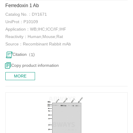
Ferredoxin 1 Ab
Catalog No.：
DY1671
UniProt：
P10109
Application：
WB;IHC;ICC/IF;IHF
Reactivity：
Human;Mouse;Rat
Source：
Recombinant Rabbit mAb
Citation（
)
1
Copy product information
MORE