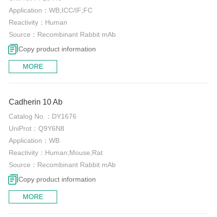
Application：
WB;ICC/IF;FC
Reactivity：
Human
Source：
Recombinant Rabbit mAb
Copy product information
MORE
0
Cadherin 10 Ab
Catalog No.：
DY1676
UniProt：
Q9Y6N8
Application：
WB
Reactivity：
Human;Mouse;Rat
Source：
Recombinant Rabbit mAb
Copy product information
MORE