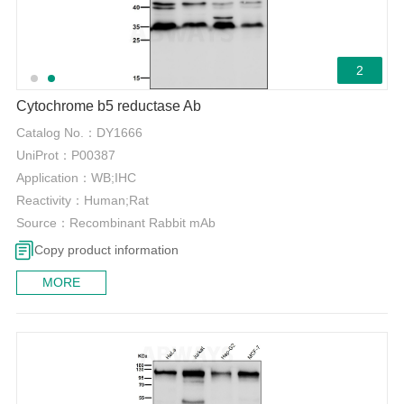
2
Cytochrome b5 reductase Ab
Catalog No.：
DY1666
UniProt：
P00387
Application：
WB;IHC
Reactivity：
Human;Rat
Source：
Recombinant Rabbit mAb
Copy product information
MORE