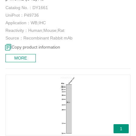
Catalog No.：
DY1661
UniProt：
P49736
Application：
WB;IHC
Reactivity：
Human;Mouse;Rat
Source：
Recombinant Rabbit mAb
Copy product information
MORE
1