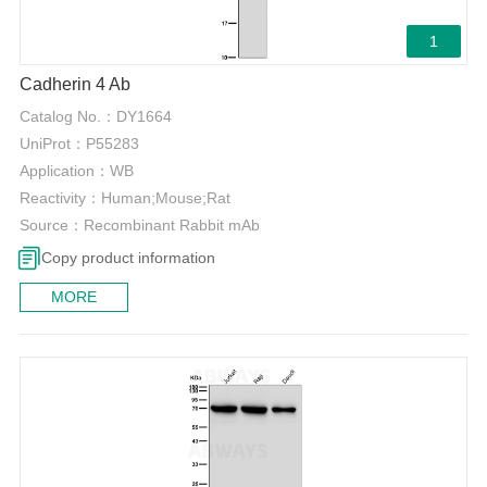
1
Cadherin 4 Ab
Catalog No.：
DY1664
UniProt：
P55283
Application：
WB
Reactivity：
Human;Mouse;Rat
Source：
Recombinant Rabbit mAb
Copy product information
MORE