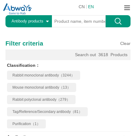
CN
EN
Antibody products
Filter criteria
Clear
Search out
3618
Products
Classification：
Rabbit monoclonal antibody（3244）
Mouse monoclonal antibody（13）
Rabbit polyclonal antibody（279）
Tag/Reference/Secondary antibody（81）
Purification（1）