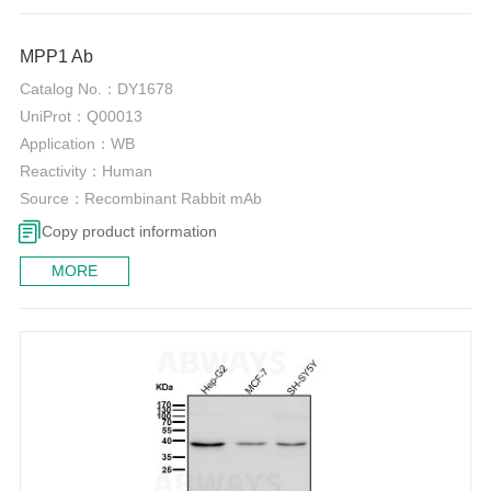
0
MPP1 Ab
Catalog No.：
DY1678
UniProt：
Q00013
Application：
WB
Reactivity：
Human
Source：
Recombinant Rabbit mAb
Copy product information
MORE