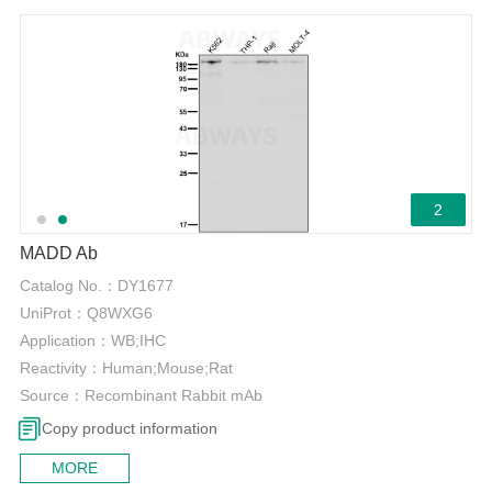
2
MADD Ab
Catalog No.：
DY1677
UniProt：
Q8WXG6
Application：
WB;IHC
Reactivity：
Human;Mouse;Rat
Source：
Recombinant Rabbit mAb
Copy product information
MORE