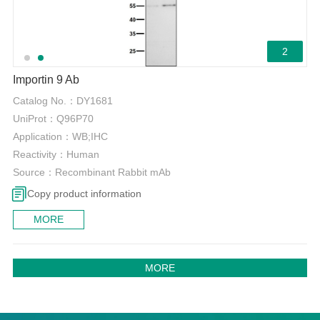
2
Importin 9 Ab
Catalog No.：
DY1681
UniProt：
Q96P70
Application：
WB;IHC
Reactivity：
Human
Source：
Recombinant Rabbit mAb
Copy product information
MORE