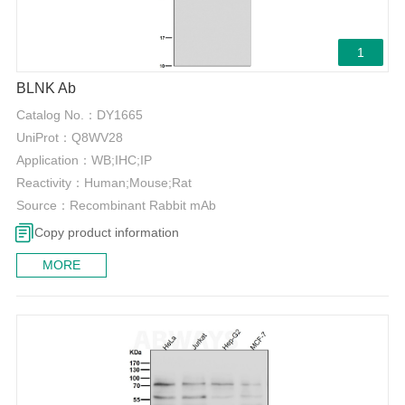
1
BLNK Ab
Catalog No.：
DY1665
UniProt：
Q8WV28
Application：
WB;IHC;IP
Reactivity：
Human;Mouse;Rat
Source：
Recombinant Rabbit mAb
Copy product information
MORE