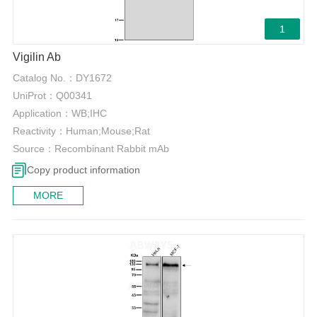
1
Vigilin Ab
Catalog No.：
DY1672
UniProt：
Q00341
Application：
WB;IHC
Reactivity：
Human;Mouse;Rat
Source：
Recombinant Rabbit mAb
Copy product information
MORE